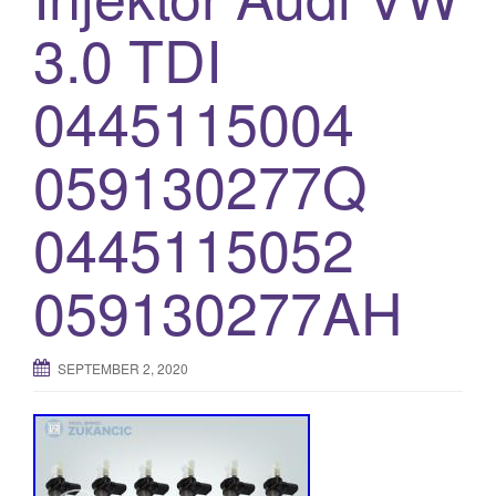
o
3.0 TDI
n
0445115004
059130277Q
0445115052
059130277AH
SEPTEMBER 2, 2020