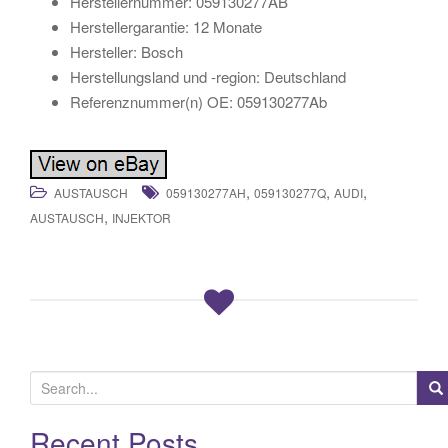
Herstellernummer: 059130277AB
Herstellergarantie: 12 Monate
Hersteller: Bosch
Herstellungsland und -region: Deutschland
Referenznummer(n) OE: 059130277Ab
,
,
,
AUSTAUSCH
059130277AH
059130277Q
AUDI
,
AUSTAUSCH
INJEKTOR
S
e
a
Recent Posts