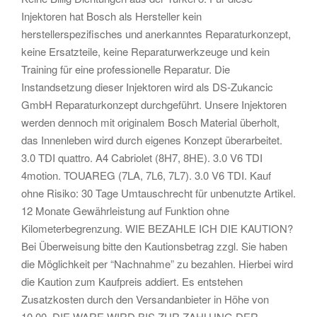
Injektoren hat Bosch als Hersteller kein
herstellerspezifisches und anerkanntes Reparaturkonzept,
keine Ersatzteile, keine Reparaturwerkzeuge und kein
Training für eine professionelle Reparatur. Die
Instandsetzung dieser Injektoren wird als DS-Zukancic
GmbH Reparaturkonzept durchgeführt. Unsere Injektoren
werden dennoch mit originalem Bosch Material überholt,
das Innenleben wird durch eigenes Konzept überarbeitet.
3.0 TDI quattro. A4 Cabriolet (8H7, 8HE). 3.0 V6 TDI
4motion. TOUAREG (7LA, 7L6, 7L7). 3.0 V6 TDI. Kauf
ohne Risiko: 30 Tage Umtauschrecht für unbenutzte Artikel.
12 Monate Gewährleistung auf Funktion ohne
Kilometerbegrenzung. WIE BEZAHLE ICH DIE KAUTION?
Bei Überweisung bitte den Kautionsbetrag zzgl. Sie haben
die Möglichkeit per “Nachnahme” zu bezahlen. Hierbei wird
die Kaution zum Kaufpreis addiert. Es entstehen
Zusatzkosten durch den Versandanbieter in Höhe von
10,00. DIE WARE WIRD BIS ZUR ZAHLUNG DER