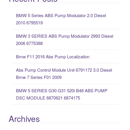
r
c
BMW 5 Series ABS Pump Modulator 2.0 Diesel
h
2010 6795519
f
o
BMW 3 SERIES ABS Pump Modulator 2993 Diesel
r
2006 6775388
:
Bmw F11 2016 Abs Pump Localization
Abs Pump Control Module Unit 6791172 3.0 Diesel
Bmw 7 Series F01 2009
BMW 5 SERIES G30 G31 520i B48 ABS PUMP
DSC MODULE 6870621 6874175
Archives