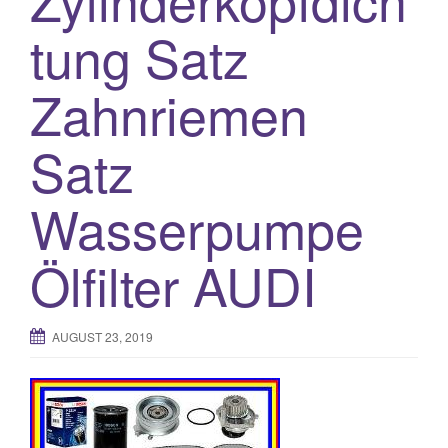
o
tung Satz
n
Zahnriemen
Satz
Wasserpumpe
Ölfilter AUDI
AUGUST 23, 2019