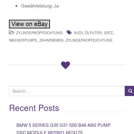
Gewährleistung: Ja
,
,
,
ZYLINDERKOPFDICHTUNG
AUDI
ÖLFILTER
SATZ
,
,
WASSERPUMPE
ZAHNRIEMEN
ZYLINDERKOPFDICHTUNG
S
e
a
Recent Posts
r
c
BMW 5 SERIES G30 G31 520i B48 ABS PUMP
h
DSC MODULE 6870621 6874175