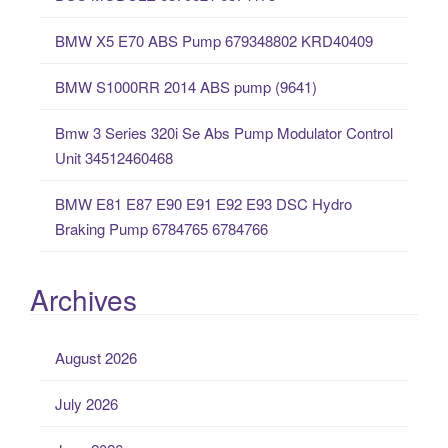
f
o
BMW X5 E70 ABS Pump 679348802 KRD40409
r
:
BMW S1000RR 2014 ABS pump (9641)
Bmw 3 Series 320i Se Abs Pump Modulator Control
Unit 34512460468
BMW E81 E87 E90 E91 E92 E93 DSC Hydro
Braking Pump 6784765 6784766
Archives
August 2026
July 2026