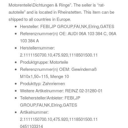
Motorenteile\Dichtungen & Ringe”. The seller is “rat-
autoteile” and is located in Rheinstetten. This item can be
shipped to all countries in Europe.
Hersteller: FEBI,JP GROUP,FAI,NK,Elring,GATES
Referenznummer(n) OE: AUDI 06A 103 384 C, 06A
103 384 A
Herstellernummer:
2.1111150700.10,475.920,1118501500.11
Produktgruppe: Motorteile
Referenznummer(n) OEM: Gewindemaß
M10x1,50×115, Menge 10
Produkttyp: Zahnriemen
Weitere Artikelnummer: REINZ 02-31280-01
Teilehersteller/Anbieter: FEBI,JP
GROUP,FAI,NK,Elring,GATES
Artikelnummer:
2.1111150700.10,475.920,1118501500.11
0451103314