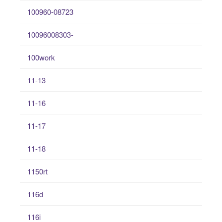
100960-08723
10096008303-
100work
11-13
11-16
11-17
11-18
1150rt
116d
116i