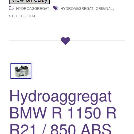
,
,
HYDROAGGREGAT
HYDROAGGREGAT
ORIGINAL
STEUERGERÄT
Hydroaggregat
BMW R 1150 R
R21 / 850 ABS