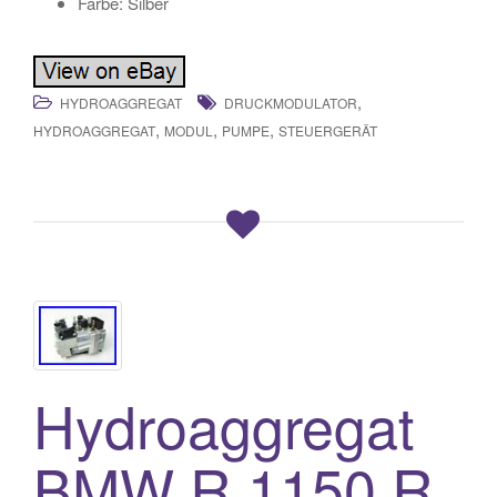
Farbe: Silber
,
HYDROAGGREGAT
DRUCKMODULATOR
,
,
,
HYDROAGGREGAT
MODUL
PUMPE
STEUERGERÄT
Hydroaggregat
BMW R 1150 R