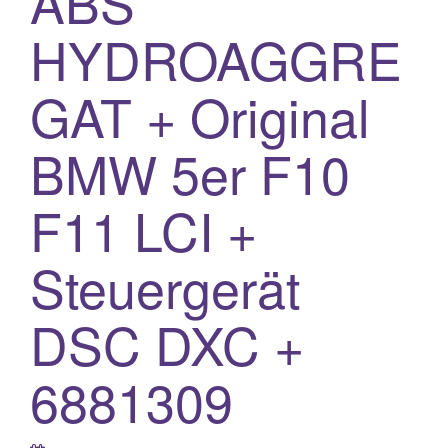
ABS
HYDROAGGRE
GAT + Original
BMW 5er F10
F11 LCI +
Steuergerät
DSC DXC +
6881309