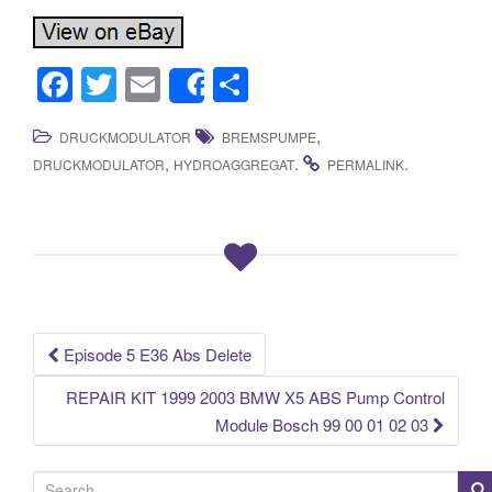
F
T
E
S
Share
a
wi
m
h
,
DRUCKMODULATOR
BREMSPUMPE
c
tt
ail
ar
,
.
.
DRUCKMODULATOR
HYDROAGGREGAT
PERMALINK
e
er
e
b
o
o
k
Episode 5 E36 Abs Delete
Post navigation
REPAIR KIT 1999 2003 BMW X5 ABS Pump Control
Module Bosch 99 00 01 02 03
S