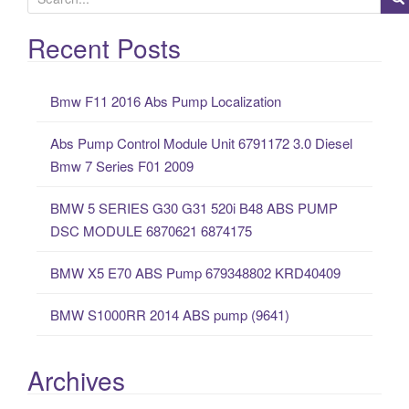
e
a
Recent Posts
r
c
Bmw F11 2016 Abs Pump Localization
h
f
Abs Pump Control Module Unit 6791172 3.0 Diesel
o
Bmw 7 Series F01 2009
r
:
BMW 5 SERIES G30 G31 520i B48 ABS PUMP
DSC MODULE 6870621 6874175
BMW X5 E70 ABS Pump 679348802 KRD40409
BMW S1000RR 2014 ABS pump (9641)
Archives