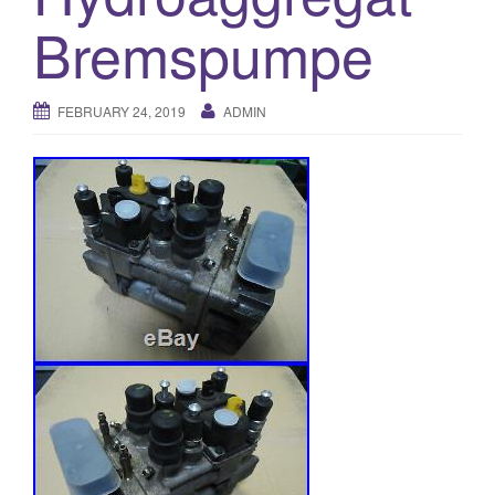
Bremspumpe
o
n
FEBRUARY 24, 2019
ADMIN